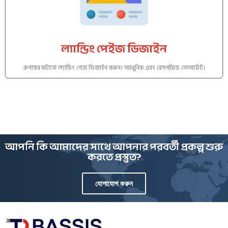
ল্যান্ডিং পেইজ ডিজাইন
রূপান্তর ঘটানো ল্যান্ডিং পেজ ডিজাইন করুন। আধুনিক এবং রেসপন্সিভ লেআউট।
আপনি কি আমাদের সাথে আপনার পরবর্তী প্রকল্প শুরু
করতে প্রস্তুত?
যোগাযোগ করুন