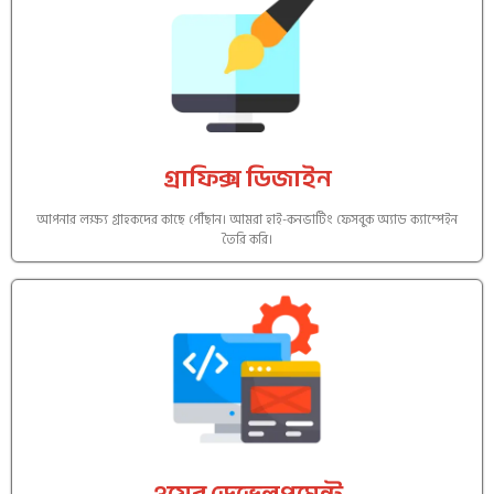
গ্রাফিক্স ডিজাইন
আপনার লক্ষ্য গ্রাহকদের কাছে পৌঁছান। আমরা হাই-কনভার্টিং ফেসবুক অ্যাড ক্যাম্পেইন
তৈরি করি।